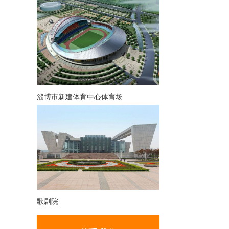
淄博市新建体育中心体育场
歌剧院