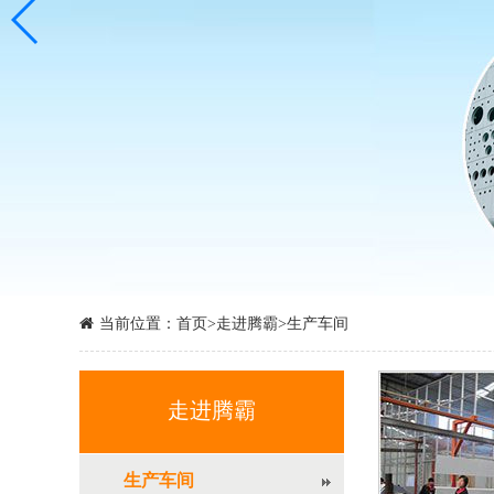
当前位置：
首页
>
走进腾霸
>
生产车间
走进腾霸
生产车间